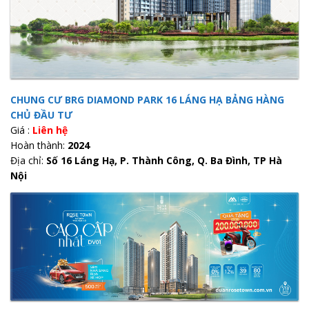
CHUNG CƯ BRG DIAMOND PARK 16 LÁNG HẠ BẢNG HÀNG
CHỦ ĐẦU TƯ
Giá :
Liên hệ
Hoàn thành:
2024
Địa chỉ:
Số 16 Láng Hạ, P. Thành Công, Q. Ba Đình, TP Hà
Nội