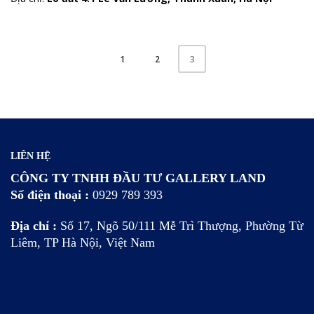
1
2
3
LIÊN HỆ
CÔNG TY TNHH ĐẦU TƯ GALLERY LAND
Số điện thoại :
0929 789 393
Địa chỉ :
Số 17, Ngõ 50/111 Mễ Trì Thượng, Phường Từ
Liêm, TP Hà Nội, Việt Nam