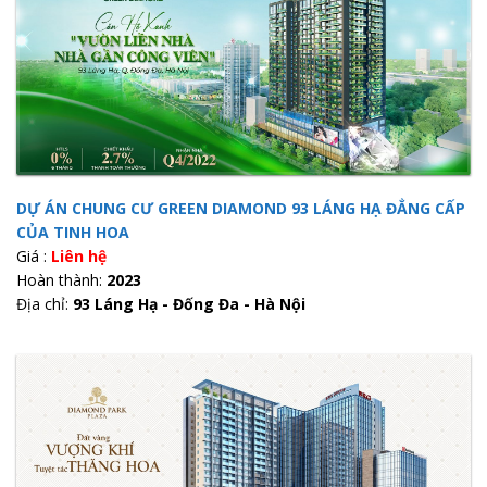
DỰ ÁN CHUNG CƯ GREEN DIAMOND 93 LÁNG HẠ ĐẲNG CẤP
CỦA TINH HOA
Giá :
Liên hệ
Hoàn thành:
2023
Địa chỉ:
93 Láng Hạ - Đống Đa - Hà Nội