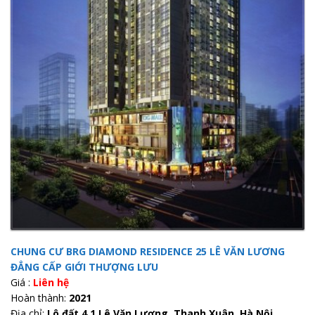
CHUNG CƯ BRG DIAMOND RESIDENCE 25 LÊ VĂN LƯƠNG
ĐẲNG CẤP GIỚI THƯỢNG LƯU
Giá :
Liên hệ
Hoàn thành:
2021
Địa chỉ:
Lô đất 4.1 Lê Văn Lương, Thanh Xuân, Hà Nội