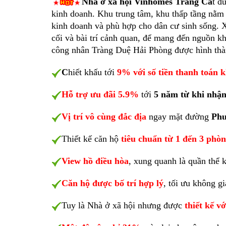
Nhà ở xã hội Vinhomes Tràng Cá
t đ
kinh doanh. Khu trung tâm, khu thấp tầng nằm ở
kinh doanh và phù hợp cho dân cư sinh sống. 
cối và bài trí cảnh quan, để mang đến nguồn kh
công nhân Tràng Duệ Hải Phòng được hình thà
C
hiết khấu tới
9% với số tiền thanh toán
Hỗ trợ ưu đãi 5.9%
tới
5 năm từ khi nhận
Vị trí vô cùng đắc địa
ngay mặt đường
Phư
Thiết kế căn hộ
tiêu chuẩn từ 1 đến 3 phò
View hồ điều hòa
, xung quanh là quần thể 
Căn hộ được bố trí hợp lý
, tối ưu không g
Tuy là Nhà ở xã hội nhưng được
thiết kế v