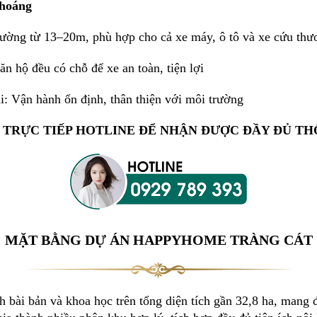
thoáng
 đường từ 13–20m, phù hợp cho cả xe máy, ô tô và xe cứu thư
n hộ đều có chỗ để xe an toàn, tiện lợi
ại: Vận hành ổn định, thân thiện với môi trường
 TRỰC TIẾP HOTLINE ĐỂ NHẬN ĐƯỢC ĐẦY ĐỦ TH
MẶT BẰNG DỰ ÁN HAPPYHOME TRÀNG CÁT
bài bản và khoa học trên tổng diện tích gần 32,8 ha, mang 