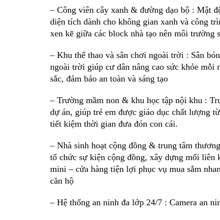
– Công viên cây xanh & đường dạo bộ : Mật đ
diện tích dành cho không gian xanh và công tr
xen kẽ giữa các block nhà tạo nên môi trường s
– Khu thể thao và sân chơi ngoài trời : Sân bó
ngoài trời giúp cư dân nâng cao sức khỏe mỗi 
sắc, đảm bảo an toàn và sáng tạo
– Trường mầm non & khu học tập nội khu : Tr
dự án, giúp trẻ em được giáo dục chất lượng từ
tiết kiệm thời gian đưa đón con cái.
– Nhà sinh hoạt cộng đồng & trung tâm thương
tổ chức sự kiện cộng đồng, xây dựng mối liên k
mini – cửa hàng tiện lợi phục vụ mua sắm nhan
căn hộ
– Hệ thống an ninh đa lớp 24/7 : Camera an nin