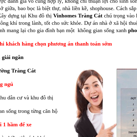
ược đánh giá vô cùng hợp lý, không chỉ thuận lợi cho sinh số
 giữa, bao bọc là biệt thự, nhà liền kề, shophouse. Cách sắ
Xây dựng tại Khu đô thị
Vinhomes Tràng Cát
chú trọng vào 
ông khí trong lành, tốt cho sức khỏe. Dự án nhà ở xã hội th
nh mang lại cho gia đình bạn một không gian sống xanh
pho
 khi khách hàng chọn phương án thanh toán sớm
 giải ngân
ờng Tràng Cát
ng ngủ
khu dân cư và khu đô thị
ian sống trong từng căn hộ
ới 1 hầm để xe