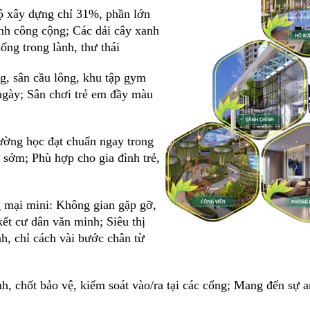
ộ xây dựng chỉ 31%, phần lớn
ình công cộng; Các dải cây xanh
ống trong lành, thư thái
ng, sân cầu lông, khu tập gym
ngày; Sân chơi trẻ em đầy màu
ường học đạt chuẩn ngay trong
 sớm; Phù hợp cho gia đình trẻ,
 mại mini: Không gian gặp gỡ,
ết cư dân văn minh; Siêu thị
h, chỉ cách vài bước chân từ
h, chốt bảo vệ, kiểm soát vào/ra tại các cổng; Mang đến sự a