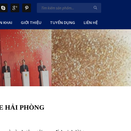
N KHAI
GIỚI THIỆU
TUYỂN DỤNG
LIÊN HỆ
E HẢI PHÒNG