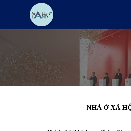
NHÀ Ở XÃ H