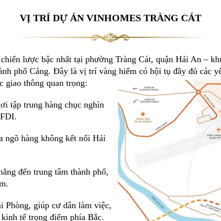
VỊ TRÍ DỰ ÁN VINHOMES TRÀNG CÁT
í chiến lược bậc nhất tại phường Tràng Cát, quận Hải An – k
ành phố Cảng. Đây là vị trí vàng hiếm có hội tụ đầy đủ các yế
ục giao thông quan trọng:
i tập trung hàng chục nghìn
 FDI.
a ngõ hàng không kết nối Hải
hẳng đến trung tâm thành phố,
âm.
 Phòng, giúp cư dân làm việc,
 kinh tế trọng điểm phía Bắc.