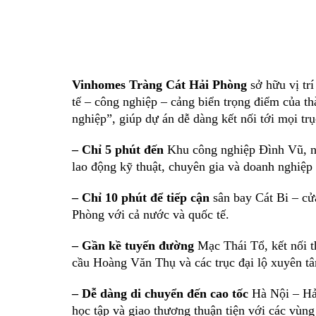
Vinhomes Tràng Cát Hải Phòng
sở hữu vị tr
tế – công nghiệp – cảng biển trọng điểm của th
nghiệp”, giúp dự án dễ dàng kết nối tới mọi tr
– Chỉ 5 phút đến
Khu công nghiệp Đình Vũ, nơ
lao động kỹ thuật, chuyên gia và doanh nghiệp
– Chỉ 10 phút để tiếp cận
sân bay Cát Bi – cử
Phòng với cả nước và quốc tế.
– Gần kề tuyến đường
Mạc Thái Tổ, kết nối t
cầu Hoàng Văn Thụ và các trục đại lộ xuyên t
– Dễ dàng di chuyển đến cao tốc
Hà Nội – Hải
học tập và giao thương thuận tiện với các vùng