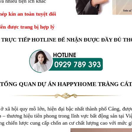
và nhiều tiện ích khác
hép kín an toàn tuyệt đối
lên được trang bị hợp lý
 TRỰC TIẾP HOTLINE ĐỂ NHẬN ĐƯỢC ĐẦY ĐỦ TH
TỔNG QUAN DỰ ÁN HAPPYHOME TRÀNG CÁ
 ở xã hội quy mô lớn, hiện đại bậc nhất thành phố Cảng, được
– thương hiệu tiên phong trong lĩnh vực bất động sản tại V
g chiến lược cung cấp chốn an cư chất lượng cao với mức gi