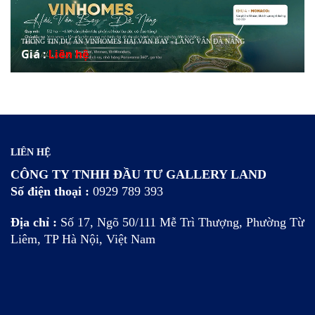
THÔNG TIN DỰ ÁN VINHOMES HẢI VÂN BAY - LÀNG VÂN ĐÀ NẴNG
Giá :
Liên hệ
LIÊN HỆ
CÔNG TY TNHH ĐẦU TƯ GALLERY LAND
Số điện thoại :
0929 789 393
Địa chỉ :
Số 17, Ngõ 50/111 Mễ Trì Thượng, Phường Từ
Liêm, TP Hà Nội, Việt Nam