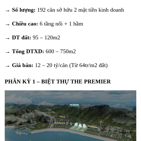
→ Số lượng:
192 căn sở hữu 2 mặt tiền kinh doanh
→ Chiều cao:
6 tầng nổi + 1 hầm
→ DT đất:
95 – 120m2
→ Tổng DTXD:
600 – 750m2
→ Giá bán:
12 – 20 tỷ/căn (Từ 64tr/m2 đất)
PHÂN KỲ 1 – BIỆT THỰ THE PREMIER