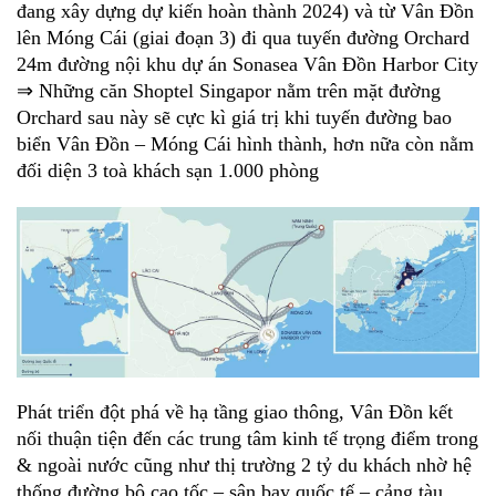
đang xây dựng dự kiến hoàn thành 2024) và từ Vân Đồn
lên Móng Cái (giai đoạn 3) đi qua tuyến đường Orchard
24m đường nội khu dự án Sonasea Vân Đồn Harbor City
⇒ Những căn Shoptel Singapor nằm trên mặt đường
Orchard sau này sẽ cực kì giá trị khi tuyến đường bao
biển Vân Đồn – Móng Cái hình thành, hơn nữa còn nằm
đối diện 3 toà khách sạn 1.000 phòng
Phát triển đột phá về hạ tầng giao thông, Vân Đồn kết
nối thuận tiện đến các trung tâm kinh tế trọng điểm trong
& ngoài nước cũng như thị trường 2 tỷ du khách nhờ hệ
thống đường bộ cao tốc – sân bay quốc tế – cảng tàu