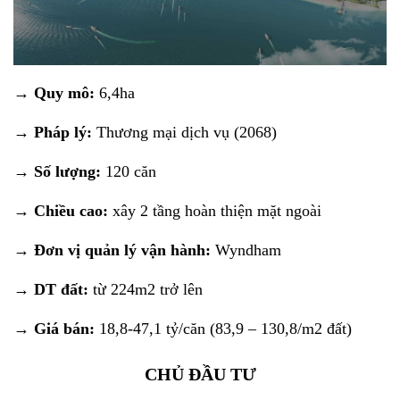
→ Quy mô:
6,4ha
→ Pháp lý:
Thương mại dịch vụ (2068)
→ Số lượng:
120 căn
→ Chiều cao:
xây 2 tầng hoàn thiện mặt ngoài
→ Đơn vị quản lý vận hành:
Wyndham
→ DT đất:
từ 224m2 trở lên
→ Giá bán:
18,8-47,1 tỷ/căn (83,9 – 130,8/m2 đất)
CHỦ ĐẦU TƯ