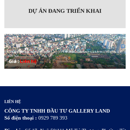
DỰ ÁN ĐANG TRIỂN KHAI
THÔNG TIN DỰ ÁN VINHOMES CAO XÀ LÁ - MASTERI CAO XÀ LÁ NGUYỄN TRÃI
HÀ NỘI
Giá :
Liên hệ
LIÊN HỆ
CÔNG TY TNHH ĐẦU TƯ GALLERY LAND
Số điện thoại :
0929 789 393