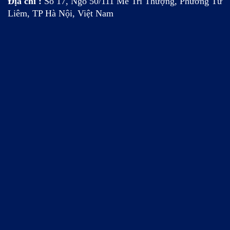
Địa chỉ :
Số 17, Ngõ 50/111 Mễ Trì Thượng, Phường Từ
Liêm, TP Hà Nội, Việt Nam