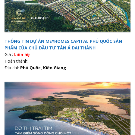
THÔNG TIN DỰ ÁN MEYHOMES CAPITAL PHÚ QUỐC SẢN
PHẨM CỦA CHỦ ĐẦU TƯ TÂN Á ĐẠI THÀNH
Giá :
Liên hệ
Hoàn thành:
Địa chỉ:
Phú Quốc, Kiên Giang.