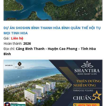
DỰ ÁN SHOSHIN BÌNH THANH HÒA BÌNH QUẦN THỂ HỘI TỤ
MỌI TINH HOA
Giá :
Liên hệ
Hoàn thành:
2026
Địa chỉ:
Cảng Bình Thanh - Huyện Cao Phong - Tỉnh Hòa
Bình