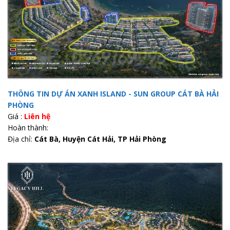
THÔNG TIN DỰ ÁN XANH ISLAND - SUN GROUP CÁT BÀ HẢI
PHÒNG
Giá :
Liên hệ
Hoàn thành:
Địa chỉ:
Cát Bà, Huyện Cát Hải, TP Hải Phòng