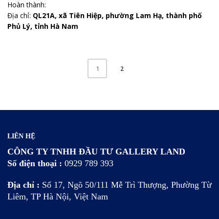
Hoàn thành:
Địa chỉ:
QL21A, xã Tiên Hiệp, phường Lam Hạ, thành phố
Phủ Lý, tỉnh Hà Nam
2
1
LIÊN HỆ
CÔNG TY TNHH ĐẦU TƯ GALLERY LAND
Số điện thoại :
0929 789 393
Địa chỉ :
Số 17, Ngõ 50/111 Mễ Trì Thượng, Phường Từ
Liêm, TP Hà Nội, Việt Nam