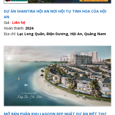
DỰ ÁN SHANTIRA HỘI AN NƠI HỘI TỤ TINH HOA CỦA HỘI
AN
Giá :
Liên hệ
Hoàn thành:
2024
Địa chỉ:
Lạc Long Quân, Điện Dương, Hội An, Quảng Nam
MỞ BÁN PHÂN KHU LAGOON ĐẸP NHẤT DỰ ÁN BIỆT THỰ